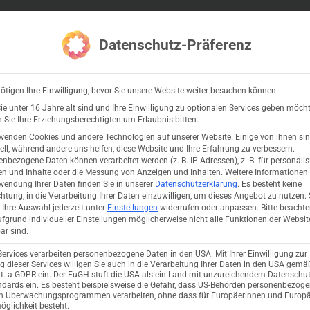
ipting
Adobe InDesign Server
Videos
Datenschutz-Präferenz
ötigen Ihre Einwilligung, bevor Sie unsere Website weiter besuchen können.
e unter 16 Jahre alt sind und Ihre Einwilligung zu optionalen Services geben möcht
Sie Ihre Erziehungsberechtigten um Erlaubnis bitten.
wenden Cookies und andere Technologien auf unserer Website. Einige von ihnen si
ell, während andere uns helfen, diese Website und Ihre Erfahrung zu verbessern.
nbezogene Daten können verarbeitet werden (z. B. IP-Adressen), z. B. für personalis
n und Inhalte oder die Messung von Anzeigen und Inhalten.
Weitere Informationen
wendung Ihrer Daten finden Sie in unserer
Datenschutzerklärung
.
Es besteht keine
chtung, in die Verarbeitung Ihrer Daten einzuwilligen, um dieses Angebot zu nutzen.
Ihre Auswahl jederzeit unter
Einstellungen
widerrufen oder anpassen.
Bitte beachte
fgrund individueller Einstellungen möglicherweise nicht alle Funktionen der Websit
ar sind.
Services verarbeiten personenbezogene Daten in den USA. Mit Ihrer Einwilligung zur
 dieser Services willigen Sie auch in die Verarbeitung Ihrer Daten in den USA gemäß
lit. a GDPR ein. Der EuGH stuft die USA als ein Land mit unzureichendem Datenschu
dards ein. Es besteht beispielsweise die Gefahr, dass US-Behörden personenbezog
in Überwachungsprogrammen verarbeiten, ohne dass für Europäerinnen und Europä
glichkeit besteht.