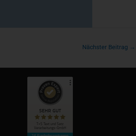
Nächster Beitrag
→
Kundenbewertungen und Erfahrungen zu
T+S Text und Satz Verarbeitungs-GmbH
SEHR GUT
%
100
SEHR GUT
Empfehlungen auf
T+S Text und Satz
ProvenExpert.com
5,00
/
4,81
Verarbeitungs-GmbH
26
Kundenbewertungen