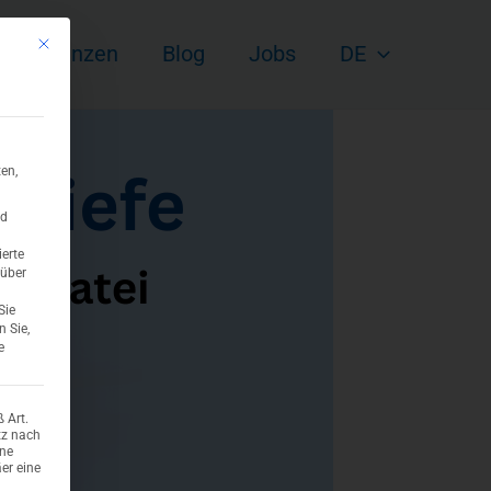
Mit diesem Button wird der Dialog geschlossen. Seine Funktionalität ist ident
Referenzen
Blog
Jobs
DE
en,
nd
ierte
 über
Sie
n Sie,
e
 Art.
tz nach
ene
er eine