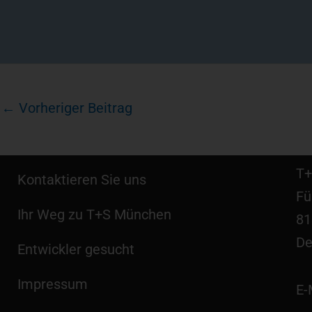
←
Vorheriger Beitrag
T+
Kontaktieren Sie uns
Fü
Ihr Weg zu T+S München
81
De
Entwickler gesucht
Impressum
E-