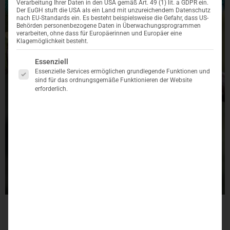
Verarbeitung Ihrer Daten in den USA gemäß Art. 49 (1) lit. a GDPR ein.
Erweiterungen
Der EuGH stuft die USA als ein Land mit unzureichendem Datenschutz
nach EU-Standards ein. Es besteht beispielsweise die Gefahr, dass US-
Behörden personenbezogene Daten in Überwachungsprogrammen
verarbeiten, ohne dass für Europäerinnen und Europäer eine
Klagemöglichkeit besteht.
& Panels
Es folgt eine Liste der Service-Gruppen, für die eine
Essenziell
Essenzielle Services ermöglichen grundlegende Funktionen und
sind für das ordnungsgemäße Funktionieren der Website
erforderlich.
entwickeln
Vollautomatische Erzeugung von
hochwertigen Printprodukten
Jetzt bewerben