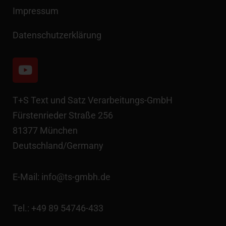
Impressum
Datenschutzerklärung
Y
o
u
t
T+S Text und Satz Verarbeitungs-GmbH
u
Fürstenrieder Straße 256
b
81377 München
e
Deutschland/Germany
E-Mail: info@ts-gmbh.de
Tel.:
+49 89 54746-433