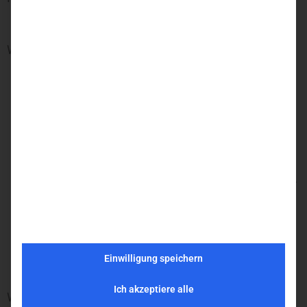
Was wir benötigen
CEP‑Panel‑Entwicklung
— Erstellung
moderner HTML/JS‑basierter Panels
InDesign‑Scripting
— ExtendScript, JSX,
UXP‑Grundlagen
Workflow‑Automatisierung
— Tools zur
Beschleunigung von Produktionsprozessen für
InDesign Desktop und InDesign Server
API‑Integration
— Anbindung externer
Systeme und Services
Einwilligung speichern
Ich akzeptiere alle
Was Dich erwartet