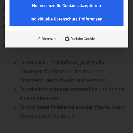
Nur essenzielle Cookies akzeptieren
Du arbeitest an Tools, die täglich von professionellen
InDesign‑Anwendern genutzt werden. Deine
Individuelle Datenschutz-Präferenzen
Erweiterungen automatisieren wiederkehrende
Aufgaben, vereinfachen komplexe Abläufe und
Präferenzen
Borlabs Cookie
steigern die Produktivität im Publishing‑Umfeld.
Du entwickelst
sichtbare, praktische
Lösungen
für Firmen in Deutschland,
Österreich, der Schweiz und weltweit
Du arbeitest
eigenverantwortlich
und bringst
eigene Ideen ein
Du löst
reale Probleme aus der Praxis
, keine
theoretischen Beispiele