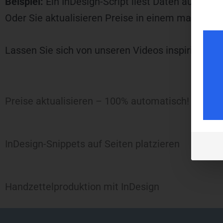
Beispiel:
Ein InDesign-Script liest Daten aus eine
Oder Sie aktualisieren Preise in einem manuell er
Lassen Sie sich von unseren Videos inspirieren!
Preise aktualisieren – 100% automatisch!
InDesign-Snippets auf Seiten platzieren
Handzettelproduktion mit InDesign