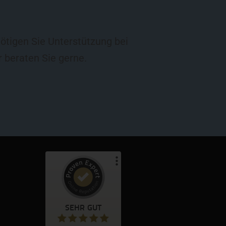
ötigen Sie Unterstützung bei
r beraten Sie gerne.
Kundenbewertungen und Erfahrungen zu
T+S Text und Satz Verarbeitungs-GmbH
SEHR GUT
%
100
SEHR GUT
Empfehlungen auf