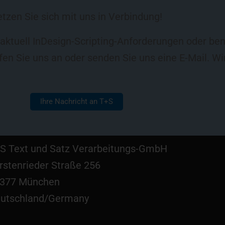
tzen Sie sich mit uns in Verbindung!
ktuell InDesign-Scripting-Anforderungen oder ben
en Sie uns an oder senden Sie uns eine E-Mail. Wi
Ihre Nachricht an T+S
S Text und Satz Verarbeitungs-GmbH
rstenrieder Straße 256
377 München
utschland/Germany