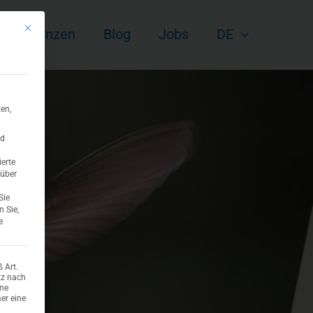
Mit diesem Button wird der Dialog geschlossen. Seine Funktionalität ist ident
Referenzen
Blog
Jobs
DE
en,
nd
ierte
 über
Sie
n Sie,
e
 Art.
tz nach
ene
er eine