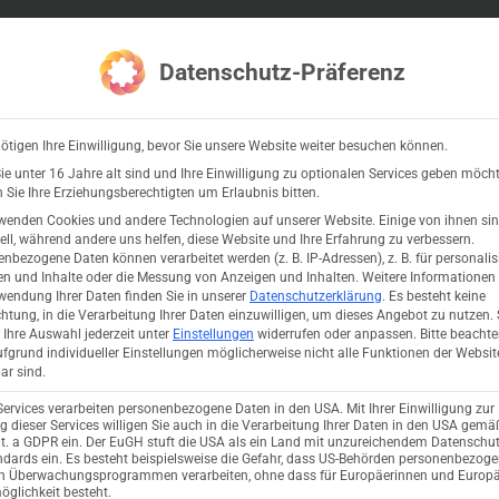
ipting
Adobe InDesign Server
Videos
Datenschutz-Präferenz
ötigen Ihre Einwilligung, bevor Sie unsere Website weiter besuchen können.
e unter 16 Jahre alt sind und Ihre Einwilligung zu optionalen Services geben möcht
Sie Ihre Erziehungsberechtigten um Erlaubnis bitten.
wenden Cookies und andere Technologien auf unserer Website. Einige von ihnen si
ell, während andere uns helfen, diese Website und Ihre Erfahrung zu verbessern.
nbezogene Daten können verarbeitet werden (z. B. IP-Adressen), z. B. für personalis
n und Inhalte oder die Messung von Anzeigen und Inhalten.
Weitere Informationen
wendung Ihrer Daten finden Sie in unserer
Datenschutzerklärung
.
Es besteht keine
chtung, in die Verarbeitung Ihrer Daten einzuwilligen, um dieses Angebot zu nutzen.
Ihre Auswahl jederzeit unter
Einstellungen
widerrufen oder anpassen.
Bitte beachte
fgrund individueller Einstellungen möglicherweise nicht alle Funktionen der Websit
ar sind.
Services verarbeiten personenbezogene Daten in den USA. Mit Ihrer Einwilligung zur
 dieser Services willigen Sie auch in die Verarbeitung Ihrer Daten in den USA gemäß
lit. a GDPR ein. Der EuGH stuft die USA als ein Land mit unzureichendem Datenschu
 unseren
dards ein. Es besteht beispielsweise die Gefahr, dass US-Behörden personenbezog
in Überwachungsprogrammen verarbeiten, ohne dass für Europäerinnen und Europä
glichkeit besteht.