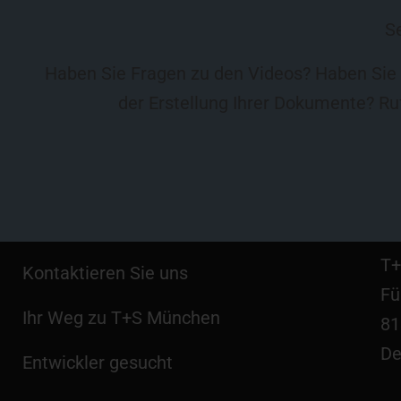
Se
Haben Sie Fragen zu den Videos? Haben Sie a
der Erstellung Ihrer Dokumente? Ruf
T+
Kontaktieren Sie uns
Fü
Ihr Weg zu T+S München
81
De
Entwickler gesucht